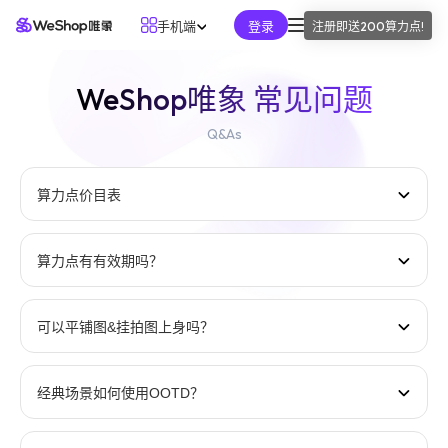
手机端
登录
注册即送
200算力点
!
开始使用
WeShop唯象 常见问题
解决方案
Q&As
计划和定价
算力点价目表
帮助
AI工具/模型
类型
算力消耗/张
算力点有有效期吗？
手机端
WeShop Flash
10
可以平铺图&挂拍图上身吗？
WeShop Pro
30
【AI商拍实践｜体验平铺图一键上身的快乐】
经典场景如何使用OOTD？
模特试穿
联系我们
登录