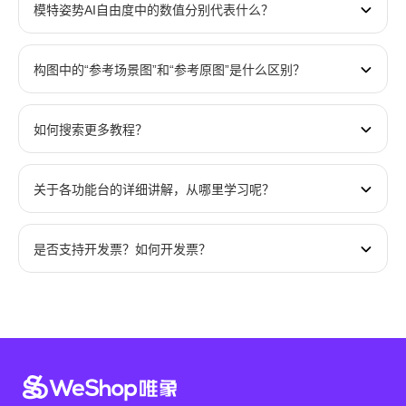
模特姿势AI自由度中的数值分别代表什么？
香蕉Pro
150起
【AI模特更新｜AI模特服装一键上
身功能重磅上线】
构图中的“参考场景图”和“参考原图”是什么区别？
参考场景图：构图更像参考图，尺寸只能调整。
香蕉2
75起
参考原图：构图更像原图，尺寸与原图一致。
如何搜索更多教程？
换模特换背
/
10
景
关于各功能台的详细讲解，从哪里学习呢？
WeShop1.0 - 免费模特
10
是否支持开发票？如何开发票？
当然是支持老板们开具发票的啦～只需点击【我的工作台】
旁边的笑脸图标，进入【我的订单】，即可查看并申请开
票。
WeShop1.0 - 其他模特（不
15
含免费模特）
📌 温馨提示：发票的开具时间会在提交时显示，请老板们留
意相关提醒哦！
AI模特
WeShop2.0
10