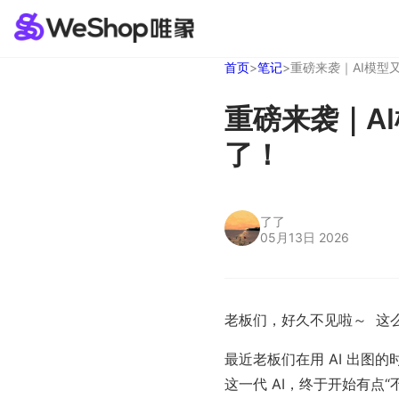
首页
>
笔记
>
重磅来袭｜AI模型
重磅来袭｜A
了！
了了
05月13日 2026
老板们，好久不见啦～  这
最近老板们在用 AI 出图
这一代 AI，终于开始有点“不