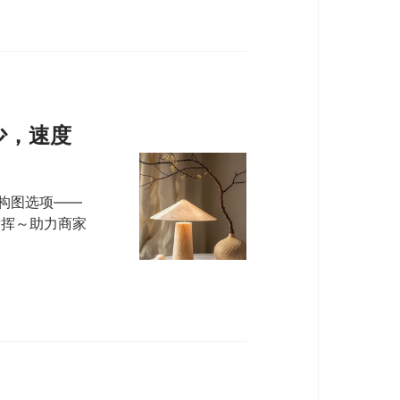
少，速度
种构图选项——
发挥～助力商家