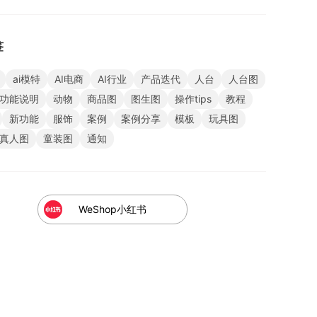
签
ai模特
AI电商
AI行业
产品迭代
人台
人台图
功能说明
动物
商品图
图生图
操作tips
教程
新功能
服饰
案例
案例分享
模板
玩具图
真人图
童装图
通知
WeShop小红书