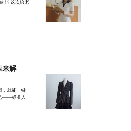
功能？这次给老
速来解
图，就能一键
选——标准人