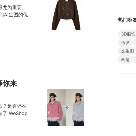
得尤为重要。
们AI生图的优
热门标
3D服饰
假发
文生图
画笔
等你来
愁？是否还在
 WeShop