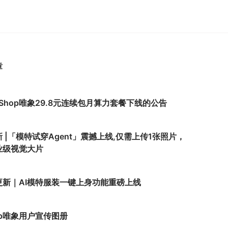
章
Shop唯象29.8元连续包月算力套餐下线的公告
 |「模特试穿Agent」震撼上线,仅需上传1张照片，
业级视觉大片
更新｜AI模特服装一键上身功能重磅上线
op唯象用户宣传图册