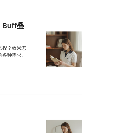
uff叠
试捏？效果怎
的各种需求。