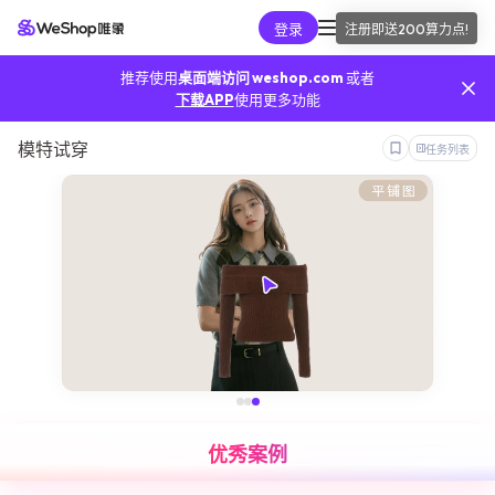
登录
注册即送
200算力点
!
AI工具
推荐使用
桌面端访问 weshop.com
或者
我的算力
下载APP
使用更多功能
模特试穿
任务列表
我的订单
我的推广
我的API
手机端
优秀案例