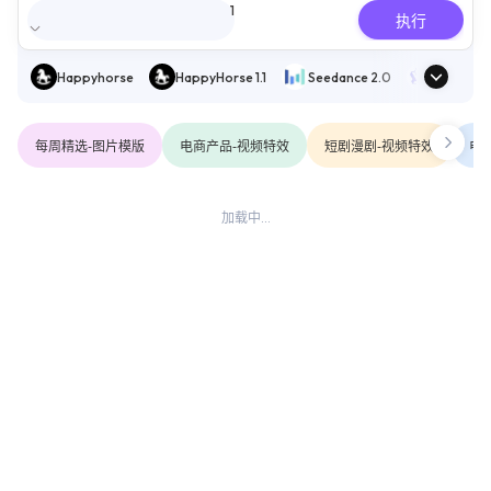
1
执行
联系我们
登录
Happyhorse
HappyHorse 1.1
Seedance 2.0
Wan AI
每周精选-图片模版
电商产品-视频特效
短剧漫剧-视频特效
电
加载中...