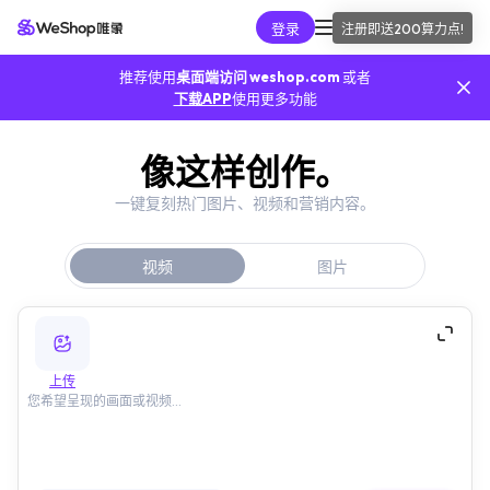
登录
注册即送
200算力点
!
AI工具
推荐使用
桌面端访问 weshop.com
或者
我的算力
下载APP
使用更多功能
像这样创作。
我的订单
一键复刻热门图片、视频和营销内容。
我的推广
视频
图片
我的API
手机端
上传
您希望呈现的画面或视频...