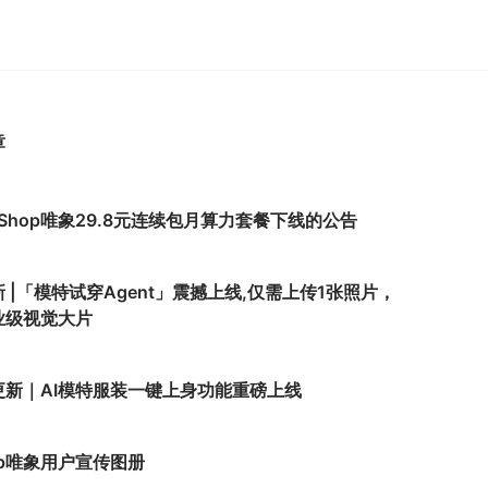
章
Shop唯象29.8元连续包月算力套餐下线的公告
 |「模特试穿Agent」震撼上线,仅需上传1张照片，
业级视觉大片
更新｜AI模特服装一键上身功能重磅上线
op唯象用户宣传图册