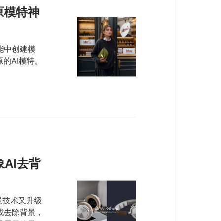
原模特神
能中创建模
的AI模特。
AI去背
景技术又升级
或去除背景，