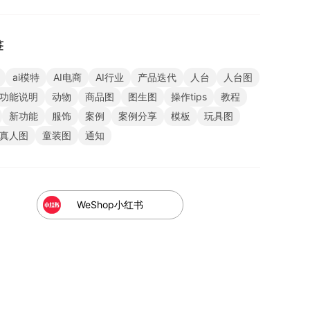
签
ai模特
AI电商
AI行业
产品迭代
人台
人台图
功能说明
动物
商品图
图生图
操作tips
教程
新功能
服饰
案例
案例分享
模板
玩具图
真人图
童装图
通知
WeShop小红书