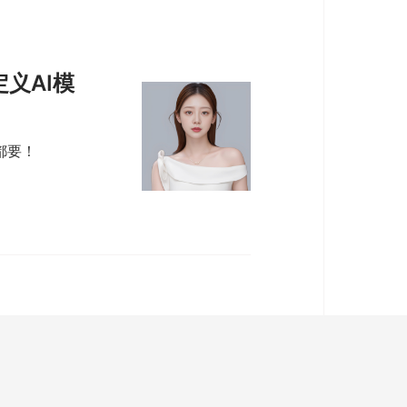
义AI模
都要！