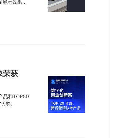
品展示效果，
象荣获
品和TOP50
”大奖。