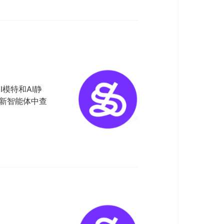
I模特和AI静
在新智能体中查