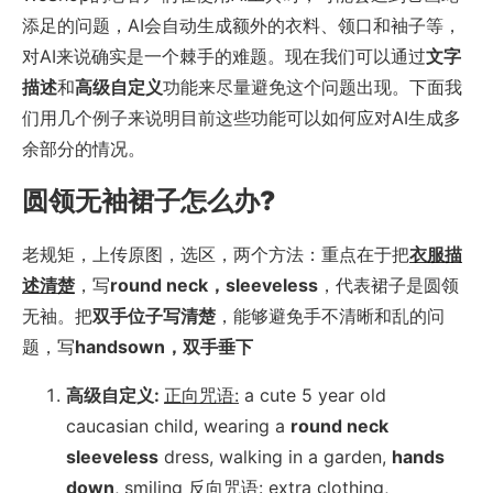
添足的问题，AI会自动生成额外的衣料、领口和袖子等，
对AI来说确实是一个棘手的难题。现在我们可以通过
文字
描述
和
高级自定义
功能来尽量避免这个问题出现。下面我
们用几个例子来说明目前这些功能可以如何应对AI生成多
余部分的情况。
圆领无袖裙子怎么办?
老规矩，上传原图，选区，两个方法：重点在于把
衣服描
述清楚
，写
round neck，sleeveless
，代表裙子是圆领
无袖。把
双手位子写清楚
，能够避免手不清晰和乱的问
题，写
handsown，双手垂下
高级自定义:
正向咒语:
a cute 5 year old
caucasian child, wearing a
round neck
sleeveless
dress, walking in a garden,
hands
down
, smiling
反向咒语:
extra clothing,