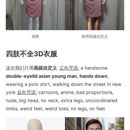
原图
使用高级自定义
四肢不全3D衣服
这次我们只用
高级自定义
: 
正向咒语:
 a handsome 
double-eyelid asian young man
, 
hands down
, 
wearing a polo shirt, walking down the street in new 
york 
反向咒语:
 cartoons, anime, bad proportions, 
nude, big head, no neck, extra legs, uncoordinated 
limbs, weird feet, weird toes, no legs, no feet