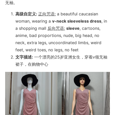
无袖。
高级自定义:
正向咒语:
a beautiful caucasian
woman, wearing a
v-neck sleeveless dress
, in
a shopping mall
反向咒语:
sleeve
, cartoons,
anime, bad proportions, nude, big head, no
neck, extra legs, uncoordinated limbs, weird
feet, weird toes, no legs, no feet
文字描述:
一个漂亮的25岁亚洲女生，穿着v领无袖
裙子，在购物中心