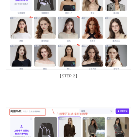
【STEP 2】